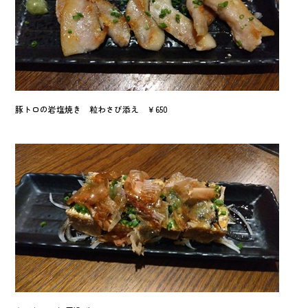
豚トロの岩塩焼き 粒わさび添え ￥650