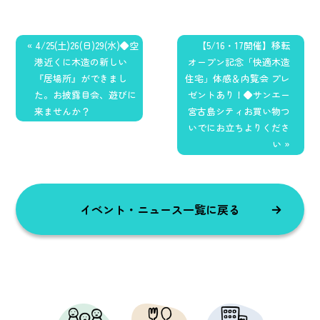
« 4/25(土)26(日)29(水)◆空
【5/16・17開催】移転
港近くに木造の新しい
オープン記念「快適木造
『居場所』ができまし
住宅」体感＆内覧会 プレ
た。お披露目会、遊びに
ゼントあり！◆サンエー
来ませんか？
宮古島シティお買い物つ
いでにお立ちよりくださ
い »
イベント・ニュース一覧に戻る